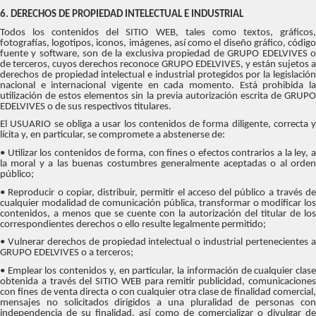
6. DERECHOS DE PROPIEDAD INTELECTUAL E INDUSTRIAL
Todos los contenidos del SITIO WEB, tales como textos, gráficos,
fotografías, logotipos, iconos, imágenes, así como el diseño gráfico, código
fuente y software, son de la exclusiva propiedad de GRUPO EDELVIVES o
de terceros, cuyos derechos reconoce GRUPO EDELVIVES, y están sujetos a
derechos de propiedad intelectual e industrial protegidos por la legislación
nacional e internacional vigente en cada momento. Está prohibida la
utilización de estos elementos sin la previa autorización escrita de GRUPO
EDELVIVES o de sus respectivos titulares.
El USUARIO se obliga a usar los contenidos de forma diligente, correcta y
lícita y, en particular, se compromete a abstenerse de:
• Utilizar los contenidos de forma, con fines o efectos contrarios a la ley, a
la moral y a las buenas costumbres generalmente aceptadas o al orden
público;
• Reproducir o copiar, distribuir, permitir el acceso del público a través de
cualquier modalidad de comunicación pública, transformar o modificar los
contenidos, a menos que se cuente con la autorización del titular de los
correspondientes derechos o ello resulte legalmente permitido;
• Vulnerar derechos de propiedad intelectual o industrial pertenecientes a
GRUPO EDELVIVES o a terceros;
• Emplear los contenidos y, en particular, la información de cualquier clase
obtenida a través del SITIO WEB para remitir publicidad, comunicaciones
con fines de venta directa o con cualquier otra clase de finalidad comercial,
mensajes no solicitados dirigidos a una pluralidad de personas con
independencia de su finalidad, así como de comercializar o divulgar de