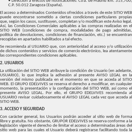
• Dirección a efectos de notificaciones: Ctra. de Madrid km. 315,700;
C.P. 50.012 Zaragoza (España).
El acceso a determinados Contenidos ofrecidos a través de este SITIO WEB
puede encontrarse sometido a ciertas condiciones particulares propias
que, según los casos, sustituyen, completan y/o modifican este Aviso legal.
Así, las Condiciones Comerciales aplicables a las compras realizadas en el
SITIO WEB (condiciones de compra, modalidades de pago admitidas,
política de devoluciones, condiciones de financiación, etc.) se encuentran
recogidas en apartados habilitados a tal efecto.
Se recomienda al USUARIO que, con anterioridad al acceso y/o utilización
de dichos contenidos y servicios de comercio electrónico, lea atentamente
las correspondientes condiciones aplicables.
2. USUARIOS
La utilización del SITIO WEB atribuye la condición de Usuario (en adelante,
USUARIO), lo que implica la adhesión al presente AVISO LEGAL en la
versión del mismo publicada en el momento en que se acceda al SITIO
WEB. El GRUPO EDELVIVES se reserva el derecho a modificar, en cualquier
momento, la presentación y la configuración del SITIO WEB, así como el
presente AVISO LEGAL. Por ello, el GRUPO EDELVIVES recomienda al
USUARIO revisar cuidadosamente el AVISO LEGAL cada vez que acceda al
SITIO WEB.
3. ACCESO Y SEGURIDAD
Con carácter general, los Usuarios podrán acceder al sitio web de forma
libre y gratuita. No obstante, GRUPOR EDELVIVES se reserva conforme a la
legislación vigente el derecho de limitar el acceso a determinadas áreas del
sitio web para las cuales el Usuario deberá registrarse facilitando toda la