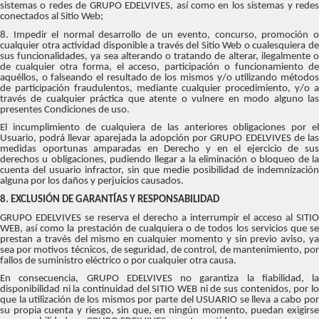
sistemas o redes de GRUPO EDELVIVES, así como en los sistemas y redes
conectados al Sitio Web;
8. Impedir el normal desarrollo de un evento, concurso, promoción o
cualquier otra actividad disponible a través del Sitio Web o cualesquiera de
sus funcionalidades, ya sea alterando o tratando de alterar, ilegalmente o
de cualquier otra forma, el acceso, participación o funcionamiento de
aquéllos, o falseando el resultado de los mismos y/o utilizando métodos
de participación fraudulentos, mediante cualquier procedimiento, y/o a
través de cualquier práctica que atente o vulnere en modo alguno las
presentes Condiciones de uso.
El incumplimiento de cualquiera de las anteriores obligaciones por el
Usuario, podrá llevar aparejada la adopción por GRUPO EDELVIVES de las
medidas oportunas amparadas en Derecho y en el ejercicio de sus
derechos u obligaciones, pudiendo llegar a la eliminación o bloqueo de la
cuenta del usuario infractor, sin que medie posibilidad de indemnización
alguna por los daños y perjuicios causados.
8. EXCLUSIÓN DE GARANTÍAS Y RESPONSABILIDAD
GRUPO EDELVIVES se reserva el derecho a interrumpir el acceso al SITIO
WEB, así como la prestación de cualquiera o de todos los servicios que se
prestan a través del mismo en cualquier momento y sin previo aviso, ya
sea por motivos técnicos, de seguridad, de control, de mantenimiento, por
fallos de suministro eléctrico o por cualquier otra causa.
En consecuencia, GRUPO EDELVIVES no garantiza la fiabilidad, la
disponibilidad ni la continuidad del SITIO WEB ni de sus contenidos, por lo
que la utilización de los mismos por parte del USUARIO se lleva a cabo por
su propia cuenta y riesgo, sin que, en ningún momento, puedan exigirse