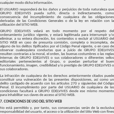
cualquier modo dicha información.
El USUARIO responderá de los daños y perjuicios de toda naturaleza que
GRUPO EDELVIVES pueda sufrir, directa o indirectamente, como
consecuencia del incumplimiento de cualquiera de las obligaciones
derivadas de las Condiciones Generales o de la ley en relación con la
utilización del SITIO WEB.
GRUPO EDELVIVES velará en todo momento por el respeto del
ordenamiento jurídico vigente, y estará legitimada para interrumpir y/o
eliminar, a su entera discreción, los contenidos o excluir al USUARIO del
SITIO WEB en caso de presunta comisión, completa o incompleta, de
alguno de los delitos tipificados por el Código Penal vigente, o en caso de
observar cualesquiera conductas que a juicio de GRUPO EDELVIVES
resulten contrarias a la moral, el orden, las buenas costumbres o las reglas
internas de GRUPO EDELVIVES o sus colaboradores o diferentes sellos
editoriales pertenecientes al Grupo, o puedan perturbar el buen
funcionamiento, imagen, credibilidad y/o prestigio de GRUPO EDELVIVES o
sus colaboradores.
La infracción de cualquiera de los derechos anteriormente citados puede
constituir una vulneración de las presentes disposiciones, así como un
delito castigado de acuerdo con los artículos 270 y siguientes del Código
Penal. El incumplimiento por parte del USUARIO de cualquiera de las
condiciones facultará a GRUPO EDELVIVES desde ese mismo momento
para inhabilitar sus claves de acceso al SITIO WEB.
7. CONDICIONES DE USO DEL SITIO WEB
No está permitido y, por tanto, sus consecuencias serán de la exclusiva
responsabilidad del usuario, el acceso o la utilización del Sitio Web con fines